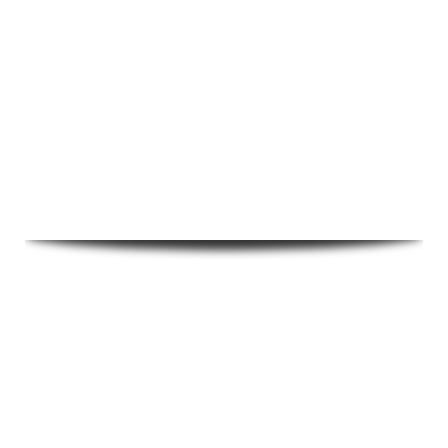
PROCEDIMENTO EXPERIMENTAL
Abra a válvula para aliviar a pressão inicial.
Eleve o êmbolo.
Feche a válvula confinando um volume
V
de ar no
0
interior da câmara.
Qual a pressão total que o volume inicial
V
se encontra
0
submetido neste momento (em kPa)?