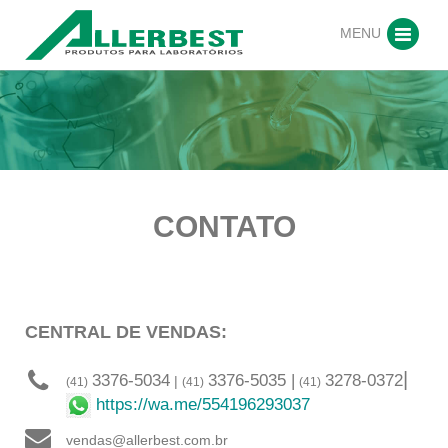
MENU
CONTATO
CENTRAL DE VENDAS:
|
3376-5034
3376-5035 |
3278-0372
|
(41)
(41)
(41)
https://wa.me/554196293037
vendas@allerbest.com.br