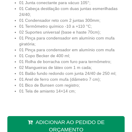
01 Junta conectante para vácuo 105°;
01 Cabeça destilação com duas juntas esmerilhadas
24/40;
01 Condensador reto com 2 juntas 300mm;
01 Termômetro químico -10 a +110 °C;
02 Suportes universal (base e haste 70cm);
01 Pinça para condensador em alumínio com mufa
giratória;
01 Pinça para condensador em alumínio com mufa
01 Copo Becker de 400 ml;
01 Rolha de borracha com furo para termômetro;
02 Mangueiras de látex com 1 m cada;
01 Balão fundo redondo com junta 24/40 de 250 ml;
01 Anel de ferro com mufa (diâmetro 7 cm);
01 Bico de Bunsen com registro;
01 Tela de amianto 14×14 cm;
ADICIONAR AO PEDIDO DE
ORÇAMENTO