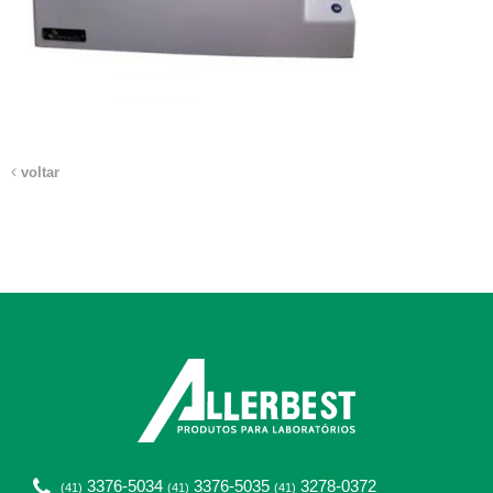
voltar
3376-5034
3376-5035
3278-0372
(41)
(41)
(41)