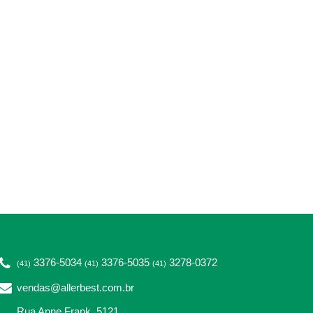
3376-5034
3376-5035
3278-0372
(41)
(41)
(41)
vendas@allerbest.com.br
Rua Anne Frank, 5121