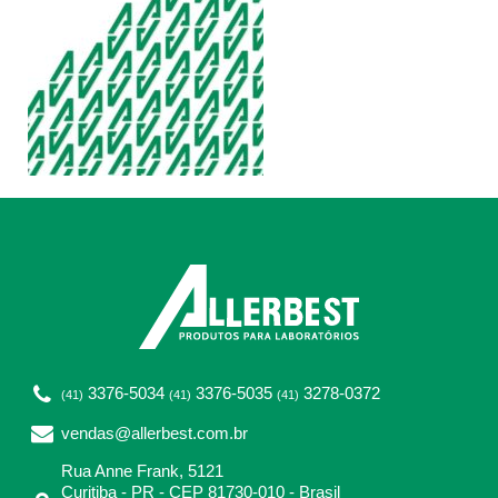
3376-5034
3376-5035
3278-0372
(41)
(41)
(41)
vendas@allerbest.com.br
Rua Anne Frank, 5121
Curitiba - PR - CEP 81730-010 - Brasil