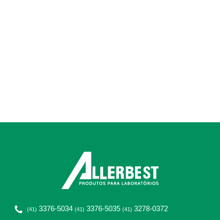
Ressonância Elétrica
3376-5034
3376-5035
3278-0372
(41)
(41)
(41)