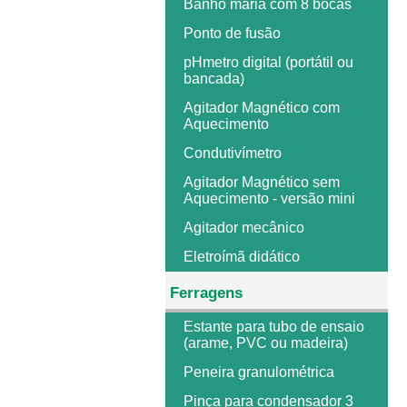
Banho maria com 8 bocas
Ponto de fusão
pHmetro digital (portátil ou
bancada)
Agitador Magnético com
Aquecimento
Condutivímetro
Agitador Magnético sem
Aquecimento - versão mini
Agitador mecânico
Eletroímã didático
Ferragens
Estante para tubo de ensaio
(arame, PVC ou madeira)
Peneira granulométrica
Pinça para condensador 3