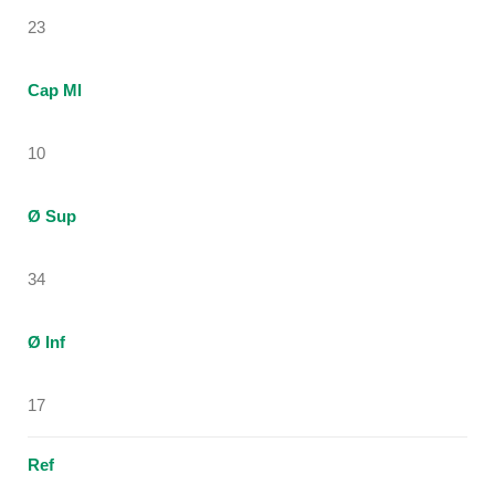
23
Cap Ml
10
Ø Sup
34
Ø Inf
17
Ref