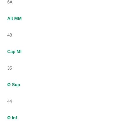
6A
Alt MM
48
Cap Ml
35
Ø Sup
44
Ø Inf