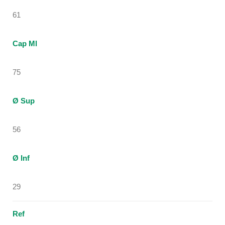
61
Cap Ml
75
Ø Sup
56
Ø Inf
29
Ref