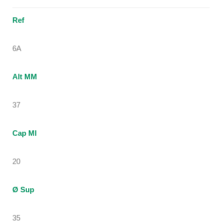
Ref
6A
Alt MM
37
Cap Ml
20
Ø Sup
35