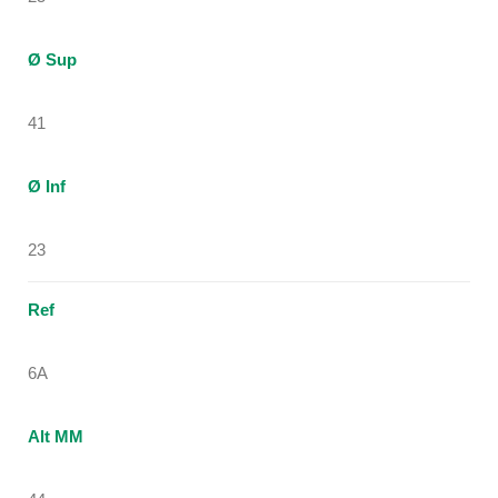
Ø Sup
41
Ø Inf
23
Ref
6A
Alt MM