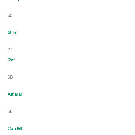
65
Ø Inf
27
Ref
6B
Alt MM
50
Cap Ml