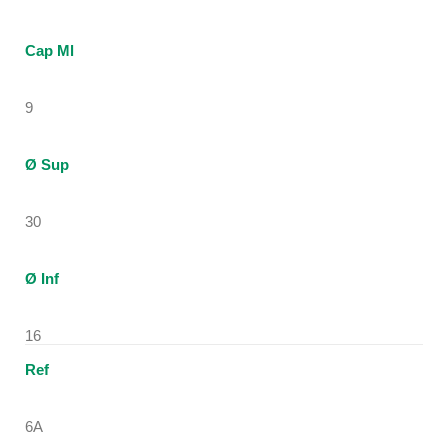
Cap Ml
9
Ø Sup
30
Ø Inf
16
Ref
6A