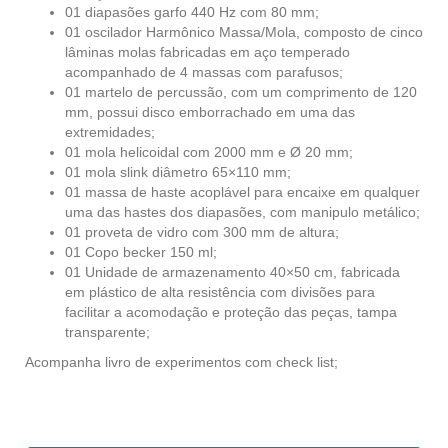
01 diapasões garfo 440 Hz com 80 mm;
01 oscilador Harmônico Massa/Mola, composto de cinco
lâminas molas fabricadas em aço temperado
acompanhado de 4 massas com parafusos;
01 martelo de percussão, com um comprimento de 120
mm, possui disco emborrachado em uma das
extremidades;
01 mola helicoidal com 2000 mm e Ø 20 mm;
01 mola slink diâmetro 65×110 mm;
01 massa de haste acoplável para encaixe em qualquer
uma das hastes dos diapasões, com manipulo metálico;
01 proveta de vidro com 300 mm de altura;
01 Copo becker 150 ml;
01 Unidade de armazenamento 40×50 cm, fabricada
em plástico de alta resistência com divisões para
facilitar a acomodação e proteção das peças, tampa
transparente;
Acompanha livro de experimentos com check list;