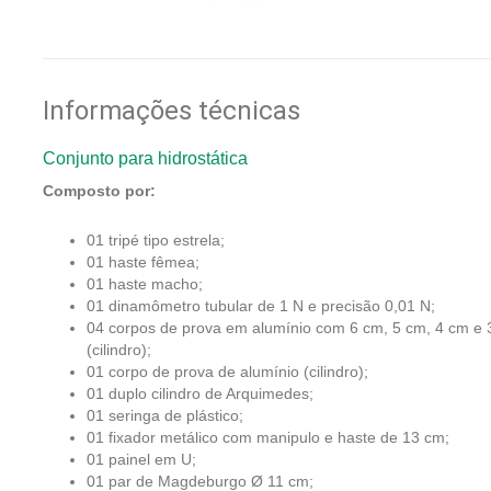
Informações técnicas
Conjunto para hidrostática
Composto por:
01 tripé tipo estrela;
01 haste fêmea;
01 haste macho;
01 dinamômetro tubular de 1 N e precisão 0,01 N;
04 corpos de prova em alumínio com 6 cm, 5 cm, 4 cm e 3
(cilindro);
01 corpo de prova de alumínio (cilindro);
01 duplo cilindro de Arquimedes;
01 seringa de plástico;
01 fixador metálico com manipulo e haste de 13 cm;
01 painel em U;
01 par de Magdeburgo Ø 11 cm;